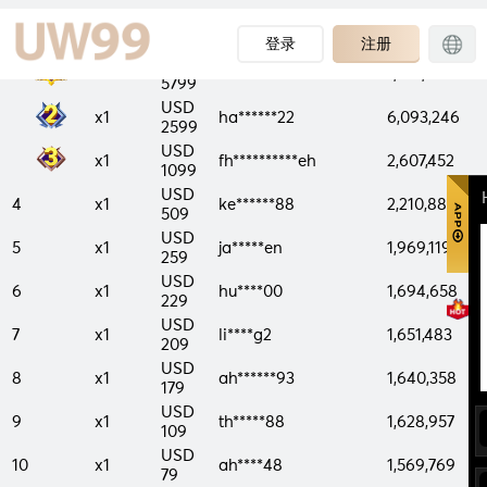
PRIZE
CASH
RANK
USERNAME
TURNOVER
COUNT
PRIZE
登录
注册
USD
x1
sl****89
7,144,557
5799
USD
x1
ha******22
6,093,246
2599
USD
x1
fh**********eh
2,607,452
1099
USD
4
x1
ke******88
2,210,881
509
USD
5
x1
ja*****en
1,969,119
259
USD
6
x1
hu****00
1,694,658
229
USD
7
x1
li****g2
1,651,483
209
USD
8
x1
ah******93
1,640,358
179
USD
9
x1
th*****88
1,628,957
109
USD
10
x1
ah****48
1,569,769
79