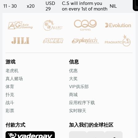
USD
C.S will inform you
11 - 30
x20
NIL
29
on every 1st of month
游戏
信息
老虎机
优惠
真人赌场
大奖
体育
VIP俱乐部
扑克
商城
战斗
应用程序下载
彩票
实时聊天
付款方式
加入我们的全球社区