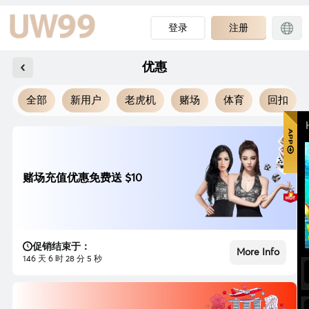
登录
注册
优惠
全部
新用户
老虎机
赌场
体育
回扣
赌场充值优惠免费送 $10
促销结束于：
More Info
146 天 6 时 28 分 3 秒