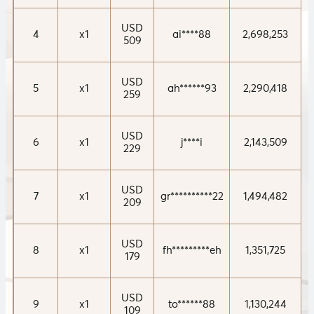
USD
4
x1
ai****88
2,698,253
509
USD
5
x1
ah******93
2,290,418
259
USD
6
x1
j****i
2,143,509
229
USD
7
x1
gr**********22
1,494,482
209
USD
8
x1
fh*********eh
1,351,725
179
USD
9
x1
to******88
1,130,244
109