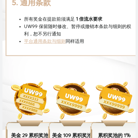
5. 通用条款
所有奖金在提款前须满足
1 倍流水要求
UW99 保留随时修改、暂停或撤销本条款与细则的权
利，恕不另行通知
平台通用条款与细则
同样适用
美金 29 累积奖池
美金 109 累积奖池
累积奖池的 1%