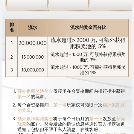
排
流水
流水的奖金百分比
名
流水超过> 2000 万, 可额外获得
1
20,000,000
累积奖池的 5%
流水超过> 1500 万, 可额外获得累积奖
2
15,000,000
池的 3%
流水超过> 1000 万, 可额外获得累积奖
3
10,000,000
池的 1%
额外累积奖池奖金
仅授予在合资格期间内排行榜中获得
第一名
的玩家。
每个合资格期间，
第一名
玩家仅可领取一次
额外累积奖
池奖金
。
额外累积奖池奖金
将于每个日历月的
第一天
发放至
获奖
玩家
的账户。奖金发放的确认信息将通过官方指定渠道
通知，包括但不限于私人消息、在线客服、