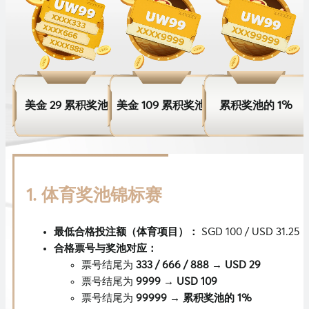
美金 29 累积奖池
美金 109 累积奖池
累积奖池的 1%
1. 体育奖池锦标赛
最低合格投注额（体育项目）：
SGD 100 / USD 31.25
合格票号与奖池对应：
票号结尾为
333 / 666 / 888 → USD 29
票号结尾为
9999 → USD 109
票号结尾为
99999 → 累积奖池的 1%