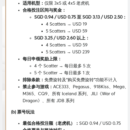
适用机型：
仅限 3x5 或 4x5 老虎机
合格投注区间与奖金：
SGD 0.94 / USD 0.75 至 SGD 3.13 / USD 2.50：
4 Scatters → USD 19
5 Scatters → USD 59
SGD 3.25 / USD 2.60 以上：
4 Scatters → USD 59
5 Scatters → USD 239
每日申领奖励上限：
4 个 Scatter → 每日最多 5 次
5 个 Scatter → 每日最多 1 次
排除条款：
免费旋转及“购买免费旋转”功能不计入
禁止参与游戏：
ACE333、Pegasus、918Kiss、Mega、
M365、CQ9、所有 Iceland 系列、JILI《War of
Dragon》、所有 JDB 系列
(b) 票号玩法
最低合格投注额（老虎机）：
SGD 0.94 / USD 0.75