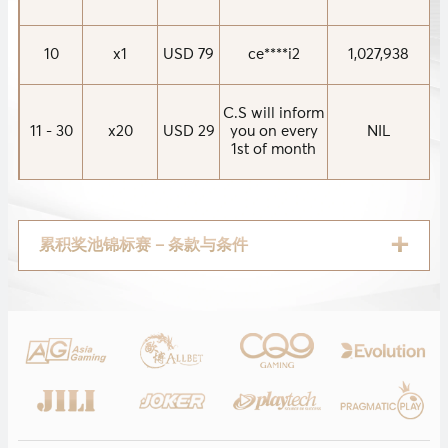
10
x1
USD 79
ce****i2
1,027,938
C.S will inform
11 - 30
x20
USD 29
you on every
NIL
1st of month
累积奖池锦标赛 – 条款与条件
本累积奖池锦标赛向所有 UW99 会员开放。
本锦标赛自 2023 年 4 月 1 日 00:00:00（GMT+8）
起开始，并将按月持续进行。
获胜者将根据每位会员自当月首日 00:00:00 至末日
23:59:59（GMT+8）累积的前十笔最高有效投注流水
进行评定。