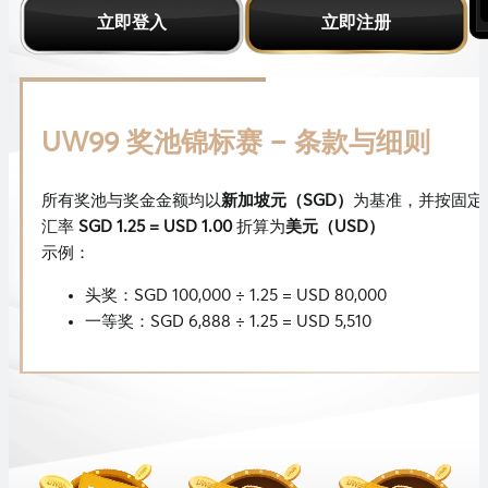
立即登入
立即注册
UW99 奖池锦标赛 – 条款与细则
所有奖池与奖金金额均以
新加坡元（SGD）
为基准，并按固定
汇率
SGD 1.25 = USD 1.00
折算为
美元（USD）
示例：
头奖：SGD 100,000 ÷ 1.25 = USD 80,000
一等奖：SGD 6,888 ÷ 1.25 = USD 5,510