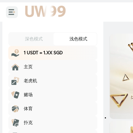
深色模式
浅色模式
1 USDT = 1.XX SGD
主页
老虎机
赌场
体育
扑克