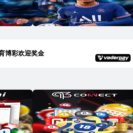
育博彩欢迎奖金