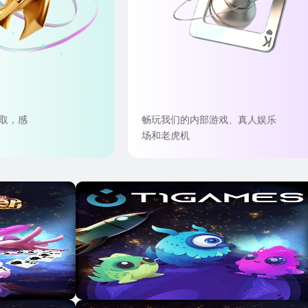
取，感
畅玩我们的内部游戏、真人娱乐
场和老虎机