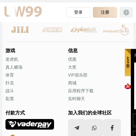
登录
注册
游戏
信息
老虎机
优惠
真人赌场
大奖
体育
VIP俱乐部
扑克
商城
战斗
应用程序下载
彩票
实时聊天
付款方式
加入我们的全球社区