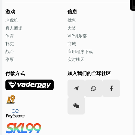
新加坡真人娱乐场是一个受欢迎的在线赌博网站，您可以在这
游戏
信息
里轻松赌博并赚取丰厚的利润。我们为您提供公平的游戏以及
老虎机
优惠
各种奖金，帮助您赚取真金白银。
真人赌场
大奖
我们还提供多种赌场游戏，以满足您在等待结果公布期间的赌
体育
VIP俱乐部
博需求。我们的网站提供全天候客户支持服务，确保您充分享
扑克
商城
受游戏乐趣。我们还为玩家提供令人兴奋的礼物、奖金和奖
战斗
应用程序下载
品，并为常客玩家提供专属 VIP 礼物。您可以畅玩您喜爱的赌
彩票
实时聊天
场游戏，试试运气，每周赢取丰厚奖金。
新加坡在线赌场免费积分
|
在新加坡玩在线扑克
|
在新加坡进
付款方式
加入我们的全球社区
行体育博彩