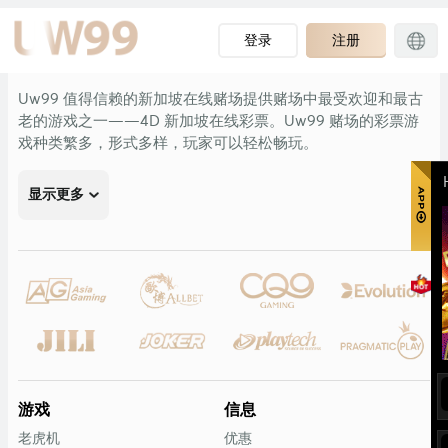
登录
注册
Uw99 赌场：顶级 4D 新加坡在线彩票
Uw99 值得信赖的新加坡在线赌场提供赌场中最受欢迎和最古
老的游戏之一——4D 新加坡在线彩票。Uw99 赌场的彩票游
戏种类繁多，形式多样，玩家可以轻松畅玩。
如何玩彩票？
显示更多
玩彩票非常简单。任何玩过 4D 在线博彩赌场游戏的人都可以
轻松玩彩票游戏。要玩彩票，请注册成为彩票玩家并存入一些
资金。用您存入的钱购买彩票。
现在，等待幸运彩票中奖者的开奖结果。
为什么在 Uw99aud1.com 玩彩票？
Uw99 在线赌场提供多种彩票游戏选择。您可以在我们的游戏
网站上使用一些简单的游戏技巧来玩这些彩票游戏。
游戏
信息
老虎机
优惠
新加坡在线赌场免费积分
|
在新加坡玩在线扑克
|
新加坡体育