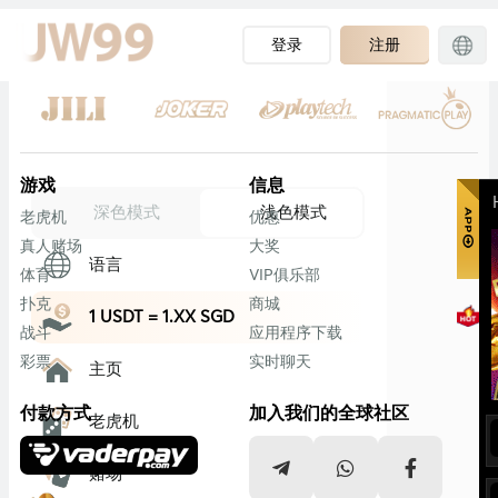
登录
注册
游戏
信息
深色模式
浅色模式
老虎机
优惠
真人赌场
大奖
语言
体育
VIP俱乐部
扑克
商城
1 USDT = 1.XX SGD
战斗
应用程序下载
彩票
实时聊天
主页
付款方式
加入我们的全球社区
老虎机
赌场