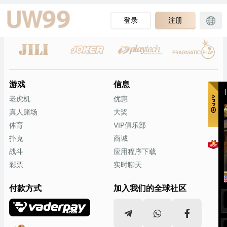
登录
注册
游戏
信息
老虎机
优惠
真人赌场
大奖
体育
VIP俱乐部
扑克
商城
战斗
应用程序下载
彩票
实时聊天
付款方式
加入我们的全球社区